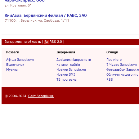
Аэро-Экспресс, ООО
ул. Круговая, 61
КийАвиа, Бердянский филиал / КАВС, ЗАО
71100, г. Бердянск, ул. Свободы, 1/11
Запоріжжя та область
|
RSS 2.0
|
Розваги
Інформація
Огляди
Афіша Запоріжжя
Довідник підприємств
Про місто
Відпочинок
Каталог сайтів
7 Чудес Запоріжжя
Музика
Новини Запоріжжя
Фотоальбом Запорі
Новини ЗМІ
Обличчя нашого міс
ТВ-програма
RSS
© 2004-2024,
Сайт Запоріжжя
.