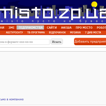
НИ
ЗМІ
ПІДПРИЄМСТВА
САЙТИ
АФІША
ПРО МІСТО
РОБО
АБІТУРІЄНТУ
ТВ-ПРОГРАМА
ВІДПОЧИНОК
МУЗИКА
7 ДИВ МІСТА
Добавить предприя
сьмо в компанию