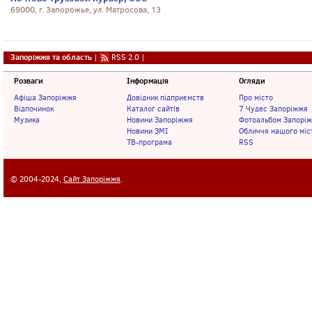
69000, г. Запорожье, ул. Матросова, 13
Запоріжжя та область
|
RSS 2.0
|
Розваги
Інформація
Огляди
Афіша Запоріжжя
Довідник підприємств
Про місто
Відпочинок
Каталог сайтів
7 Чудес Запоріжжя
Музика
Новини Запоріжжя
Фотоальбом Запорі
Новини ЗМІ
Обличчя нашого міс
ТВ-програма
RSS
© 2004-2024,
Сайт Запоріжжя
.