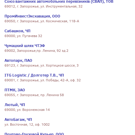
Союз вантажних автомобільних перевізників (СВАП), ТОВ
69012, г. Запорожье, ул. Инструментальная, 32
ПромИнвестЭкскавация, ООО
69050, г. Запорожье, ул. Космическая, 118-А
Сабашков, ЧП
69000, ул. Пугачева 32
Чумацкий шлях ЧТЭФ
69002, Запорожье,пр. Ленина, 92 зд 2
Автопарк, ПАО
69123, г. Запорожье, ул. Хортицкое шоссе, 3
ITG Logistic / Долготер Т.В., ЧП
69001, г. Запорожье, ул. Победы, 42-А, оф. 32
ПТМК, ЗАО
69055, г. Запорожье, пр. Ленина 58
Лютый, ЧП
69000, ул. Воронежская 14
АвтоБагаж, ЧП
ул. Восточная, 12, оф. 1002
Почтово-Грузовой Курьер, ООО