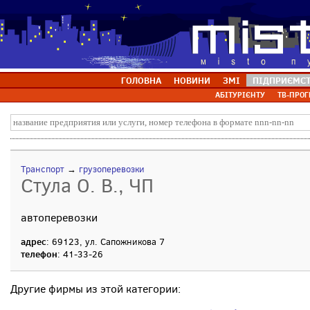
ГОЛОВНА
НОВИНИ
ЗМІ
ПІДПРИЄМС
АБІТУРІЄНТУ
ТВ-ПРОГ
Транспорт
→
грузоперевозки
Стула О. В., ЧП
автоперевозки
адрес
: 69123, ул. Сапожникова 7
телефон
: 41-33-26
Другие фирмы из этой категории: