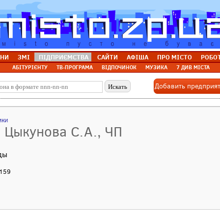
НИ
ЗМІ
ПІДПРИЄМСТВА
САЙТИ
АФІША
ПРО МІСТО
РОБО
АБІТУРІЄНТУ
ТВ-ПРОГРАМА
ВІДПОЧИНОК
МУЗИКА
7 ДИВ МІСТА
Добавить предприя
мки
/ Цыкунова С.А., ЧП
ды
 159