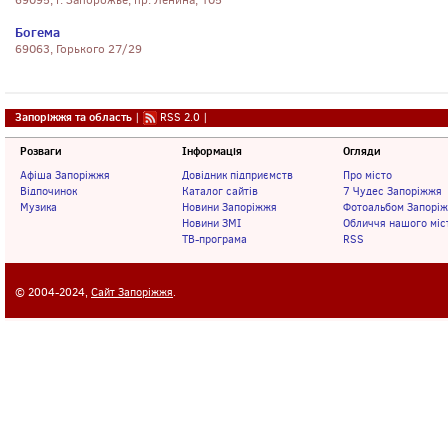
69095, г. Запорожье, пр. Ленина, 105
Богема
69063, Горького 27/29
Запоріжжя та область
|
RSS 2.0
|
Розваги
Інформація
Огляди
Афіша Запоріжжя
Довідник підприємств
Про місто
Відпочинок
Каталог сайтів
7 Чудес Запоріжжя
Музика
Новини Запоріжжя
Фотоальбом Запорі
Новини ЗМІ
Обличчя нашого міс
ТВ-програма
RSS
© 2004-2024,
Сайт Запоріжжя
.