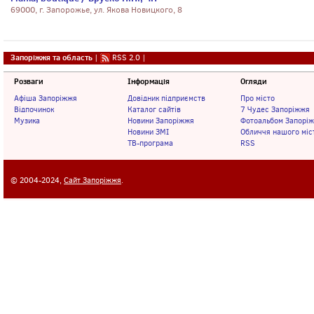
69000, г. Запорожье, ул. Якова Новицкого, 8
Запоріжжя та область
|
RSS 2.0
|
Розваги
Інформація
Огляди
Афіша Запоріжжя
Довідник підприємств
Про місто
Відпочинок
Каталог сайтів
7 Чудес Запоріжжя
Музика
Новини Запоріжжя
Фотоальбом Запорі
Новини ЗМІ
Обличчя нашого міс
ТВ-програма
RSS
© 2004-2024,
Сайт Запоріжжя
.