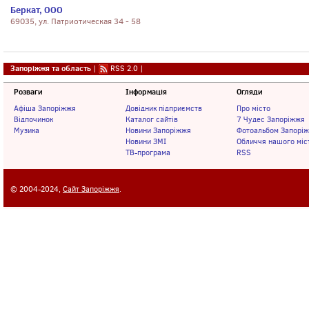
Беркат, ООО
69035, ул. Патриотическая 34 - 58
Запоріжжя та область
|
RSS 2.0
|
Розваги
Інформація
Огляди
Афіша Запоріжжя
Довідник підприємств
Про місто
Відпочинок
Каталог сайтів
7 Чудес Запоріжжя
Музика
Новини Запоріжжя
Фотоальбом Запорі
Новини ЗМІ
Обличчя нашого міс
ТВ-програма
RSS
© 2004-2024,
Сайт Запоріжжя
.