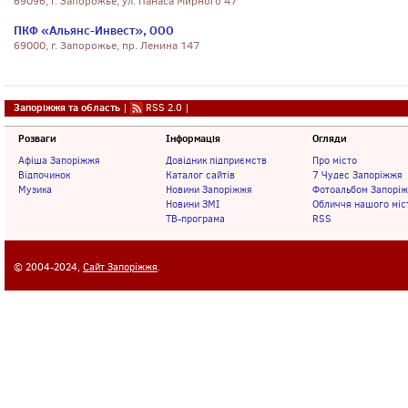
69096, г. Запорожье, ул. Панаса Мирного 47
ПКФ «Альянс-Инвест», ООО
69000, г. Запорожье, пр. Ленина 147
Запоріжжя та область
|
RSS 2.0
|
Розваги
Інформація
Огляди
Афіша Запоріжжя
Довідник підприємств
Про місто
Відпочинок
Каталог сайтів
7 Чудес Запоріжжя
Музика
Новини Запоріжжя
Фотоальбом Запорі
Новини ЗМІ
Обличчя нашого міс
ТВ-програма
RSS
© 2004-2024,
Сайт Запоріжжя
.