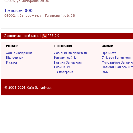
69095, ул. Запорожская 9а
Техноком, ООО
69002, г. Запорожье, ул. Грязнова 4, оф. 38
Запоріжжя та область
|
RSS 2.0
|
Розваги
Інформація
Огляди
Афіша Запоріжжя
Довідник підприємств
Про місто
Відпочинок
Каталог сайтів
7 Чудес Запоріжжя
Музика
Новини Запоріжжя
Фотоальбом Запорі
Новини ЗМІ
Обличчя нашого міс
ТВ-програма
RSS
© 2004-2024,
Сайт Запоріжжя
.