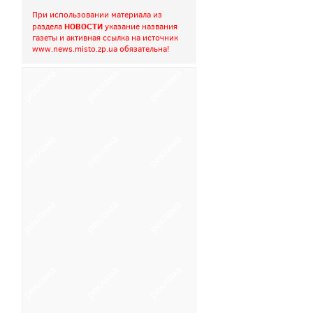
При использовании материала из
НОВОСТИ
раздела
указание названия
газеты и активная ссылка на источник
www.news.misto.zp.ua
обязательна!