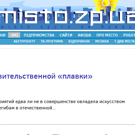
НИ
ЗМІ
ПІДПРИЄМСТВА
САЙТИ
АФІША
ПРО МІСТО
РОБО
АБІТУРІЄНТУ
ТВ-ПРОГРАМА
ВІДПОЧИНОК
МУЗИКА
7 ДИВ МІСТА
авительственной «плавки»
иятий едва ли не в совершенстве овладела искусством
гибам в отечественной...