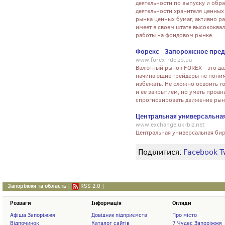
деятельности по выпуску и обр
деятельности хранителя ценных
рынка ценных бумаг, активно ра
имеет в своем штате высококв
работы на фондовом рынке.
Форекс - Запорожское пред
www.forex-rdc.zp.ua
Валютный рынок FOREX - это дал
начинающие трейдеры не поним
избежать. Не сложно освоить т
и ее закрытием, но уметь проан
спрогнозировать движение рынк
Центральная универсальна
www.exchange.ukrbiz.net
Центральная универсальная бир
Поділитися:
Facebook
T
Запоріжжя та область
|
RSS 2.0
|
Розваги
Інформація
Огляди
Афіша Запоріжжя
Довідник підприємств
Про місто
Відпочинок
Каталог сайтів
7 Чудес Запоріжжя