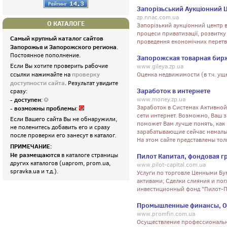
Запорізьський Аукціонний 
zp.nnac.com.ua
О КАТАЛОГЕ
Запорізький аукціонний центр 
процеси приватизації, розвитку
Самый крупный каталог сайтов
проведення економічних перетв
Запорожья и Запорожского региона
.
Постоянное пополнение.
Запорожская товарная бир
Если Вы хотите проверить рабочие
www.gileya.zp.ua
проверку
ссылки нажимайте на
Оценка недвижимости (в т.ч. ущ
доступности сайта
. Результат увидите
Заработок в интернете
сразу:
- доступен
www.money.zp.ua
:
Заработок в Системах Активной
- возможны проблемы
:
сети интернет. Возможно, Ваш з
Если Вашего сайта Вы не обнаружили,
поможет Вам лучше понять, как 
не поленитесь добавить его и сразу
зарабатывающие сейчас немалые
после проверки его занесут в каталог.
На этом сайте представлены то
ПРИМЕЧАНИЕ:
Не размещаются
в каталоге страницы
Пилот Капитал, фондовая г
других каталогов (uaprom, prom.ua,
www.pilot-capital.com.ua
spravka.ua и т.д.).
Услуги по торговле Ценными Бу
активами; Сделки слияния и по
инвестиционный фонд "Пилот-П
Промышленные финансы, 
www.promfin.com.ua
Осуществление профессионально