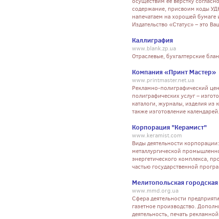
осуществим её вёрстку согласн
содержание, присвоим коды УДК
напечатаем на хорошей бумаге 
Издательство «Статус» – это Ва
Каллиграфия
www.blank.zp.ua
Отраслевые, бухгалтерские блан
Компания «Принт Мастер»
www.printmaster.net.ua
Рекламно-полиграфический цент
полиграфических услуг – изгот
каталоги, журналы, изделия из 
также изготовление календарей
Корпорация "Керамист"
www.keramist.com
Виды деятельности корпорации: 
металлургической промышленно
энергетического комплекса, пр
частью государственной прогр
Мелитопольская городская
www.mmd.org.ua
Сфера деятельности предприяти
газетное производство. Дополн
деятельность, печать рекламной