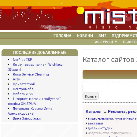
ГОЛОВНА
НОВИНИ
ЗМІ
ПІДПРИЄМС
АБІТУРІЄНТУ
ТВ-ПРОГ
ПОСЛЕДНИЕ ДОБАВЛЕННЫЕ
Каталог сайтов
NetPipe ISP
Котли твердопаливні Wichlacz
(Віхлач)
Rosa Service Cleaning
Arty
ПриватСтрой
Центромеблі
Мебель ДВК
Інтернет-магазин побутової
техніки ON.ZP.UA
Гинеколог Курило Инна
Каталог
Реклама, рек
→
Александровна
Вина Запоріжжя
•
видео-реклама, мультимедиа
•
выставки
•
дизайн-студии
•
издательства, типографии