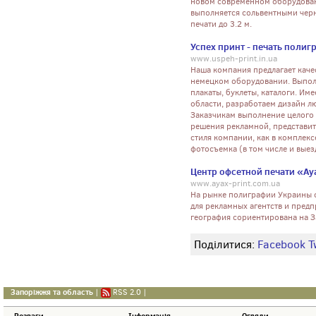
новом современном оборудовани
выполняется сольвентными чер
печати до 3.2 м.
Успех принт - печать поли
www.uspeh-print.in.ua
Наша компания предлагает каче
немецком оборудовании. Выполн
плакаты, буклеты, каталоги. И
области, разработаем дизайн 
Заказчикам выполнение целого 
решения рекламной, представит
стиля компании, как в комплексе
фотосъемка (в том числе и выез
Центр офсетной печати «Ау
www.ayax-print.com.ua
На рынке полиграфии Украины о
для рекламных агентств и пред
география сориентирована на 
Поділитися:
Facebook
T
Запоріжжя та область
|
RSS 2.0
|