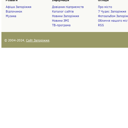
Розваги
Інформація
Огляди
Афіша Запоріжжя
Довідник підприємств
Про місто
Відпочинок
Каталог сайтів
7 Чудес Запоріжжя
Музика
Новини Запоріжжя
Фотоальбом Запорі
Новини ЗМІ
Обличчя нашого міс
ТВ-програма
RSS
© 2004-2024,
Сайт Запоріжжя
.