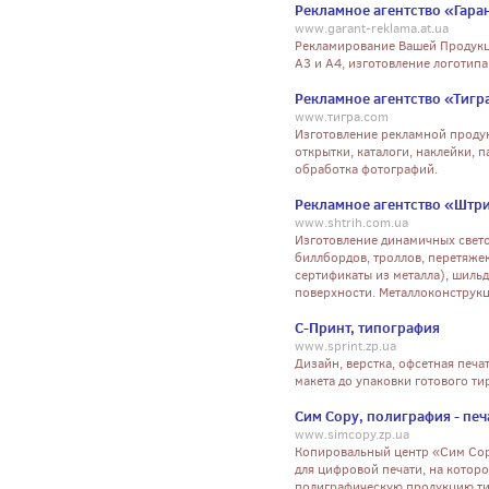
Рекламное агентство «Гара
www.garant-reklama.at.ua
Рекламирование Вашей Продукци
А3 и А4, изготовление логотипа
Рекламное агентство «Тигр
www.тигра.com
Изготовление рекламной продукц
открытки, каталоги, наклейки, 
обработка фотографий.
Рекламное агентство «Штр
www.shtrih.com.ua
Изготовление динамичных свето
биллбордов, троллов, перетяжек
сертификаты из металла), шиль
поверхности. Металлоконструкц
С-Принт, типография
www.sprint.zp.ua
Дизайн, верстка, офсетная печа
макета до упаковки готового ти
Сим Сору, полиграфия - печа
www.simcopy.zp.ua
Копировальный центр «Сим Сор
для цифровой печати, на котор
полиграфическую продукцию тир