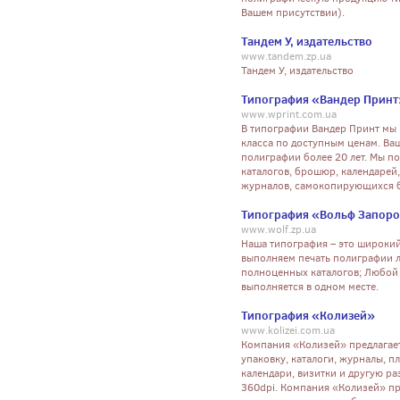
Вашем присутствии).
Тандем У, издательство
www.tandem.zp.ua
Тандем У, издательство
Типография «Вандер Принт
www.wprint.com.ua
В типографии Вандер Принт мы
класса по доступным ценам. Ваш
полиграфии более 20 лет. Мы по
каталогов, брошюр, календарей,
журналов, самокопирующихся бл
Типография «Вольф Запор
www.wolf.zp.ua
Наша типография – это широки
выполняем печать полиграфии л
полноценных каталогов; Любой 
выполняется в одном месте.
Типография «Колизей»
www.kolizei.com.ua
Компания «Колизей» предлагает
упаковку, каталоги, журналы, п
календари, визитки и другую 
360dpi. Компания «Колизей» п