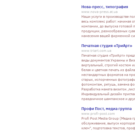
Нова-пресс, типография
www.nova-press.at.ua
Наши услуги в производстве п
весь комплекс работ: начиная о
компании, до выпуска готовой 
продукции, разнообразных суве
нанесения вашей фирменной си
Печатная студия «ТриАрт»
www.triart.com.ua
Печатная студия «ТриАрт» пред
виды документов Украины и Виз
виртуальный, строгий костюм и
белая и цветная печать из файл
нестандартных форматов на про
старых, испорченных фотограф
фотомонтаж, ретушь, замена фо
Разработка макета визиток ,лис
Индивидуальный дизайн пригласи
праздничное шампанское и други
Профи Пост, медиа группа
www.profi-post.com
Profi Post Media Group (Медиа 
обслуживание, выпуск корпора
ключ", подготовка текстов, про