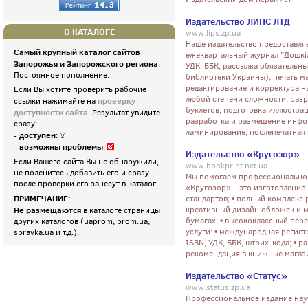
Издательство ЛИПС ЛТД
О КАТАЛОГЕ
www.lips.zp.ua
Наше издательство предоставляе
Самый крупный каталог сайтов
ежеквартальный журнал "Дошкіл
Запорожья и Запорожского региона
.
УДК, ББК, рассылка обязательн
Постоянное пополнение.
библиотеки Украины); печать м
редактирование и корректура н
Если Вы хотите проверить рабочие
любой степени сложности; разра
проверку
ссылки нажимайте на
буклетов; подготовка иллюстра
доступности сайта
. Результат увидите
разработка и размещение инфор
сразу:
ламинирование; послепечатная 
- доступен
:
- возможны проблемы
:
Издательство «Кругозор»
Если Вашего сайта Вы не обнаружили,
www.bookprint.net.ua
не поленитесь добавить его и сразу
Мы помогаем профессионально и
после проверки его занесут в каталог.
«Кругозор» – это изготовление 
ПРИМЕЧАНИЕ:
стандартов; • полный комплекс 
Не размещаются
креативный дизайн обложек и м
в каталоге страницы
бумагах; • высококлассный пере
других каталогов (uaprom, prom.ua,
услуги: • международная регис
spravka.ua и т.д.).
ISBN, УДК, ББК, штрих-кода; • 
рекомендация в книжные магази
Издательство «Статус»
www.status.zp.ua
Профессиональное издание науч