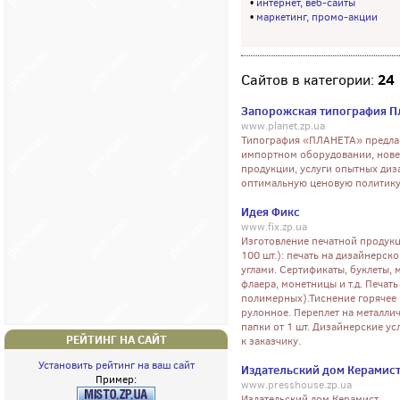
•
интернет, веб-сайты
•
маркетинг, промо-акции
24
Сайтов в категории:
Запорожская типография П
www.planet.zp.ua
Типография «ПЛАНЕТА» предлаг
импортном оборудовании, нове
продукции, услуги опытных диз
оптимальную ценовую политик
Идея Фикс
www.fix.zp.ua
Изготовление печатной продукц
100 шт.): печать на дизайнерск
углами. Сертификаты, буклеты,
флаера, монетницы и т.д. Печать
полимерных).Тиснение горячее 
рулонное. Переплет на металли
папки от 1 шт. Дизайнерские у
РЕЙТИНГ НА САЙТ
к заказчику.
Установить рейтинг на ваш сайт
Издательский дом Керамис
Пример:
www.presshouse.zp.ua
Издательский дом Керамист