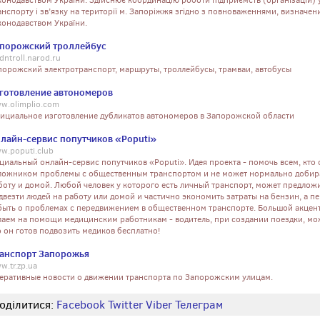
конодавством України. Здійснює координацію роботи підприємств (організацій) 
анспорту і зв’язку на території м. Запоріжжя згідно з повноваженнями, визначе
конодавством України.
порожский троллейбус
dntroll.narod.ru
порожский электротранспорт, маршруты, троллейбусы, трамваи, автобусы
готовление автономеров
w.olimplio.com
ициальное изготовление дубликатов автономеров в Запорожской области
лайн-сервис попутчиков «Poputi»
w.poputi.club
циальный онлайн-сервис попутчиков «Poputi». Идея проекта - помочь всем, кто 
ложником проблемы с общественным транспортом и не может нормально добир
боту и домой. Любой человек у которого есть личный транспорт, может предлож
двезти людей на работу или домой и частично экономить затраты на бензин, а п
быть о проблемах с передвижением в общественном транспорте. Большой акцен
лаем на помощи медицинским работникам - водитель, при создании поездки, мож
о он готов подвозить медиков бесплатно!
анспорт Запорожья
w.tr.zp.ua
еративные новости о движении транспорта по Запорожским улицам.
оділитися:
Facebook
Twitter
Viber
Телеграм