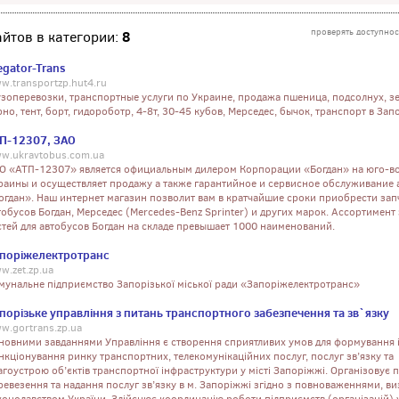
проверять доступнос
8
айтов в категории:
egator-Trans
w.transportzp.hut4.ru
узоперевозки, транспортные услуги по Украине, продажа пшеница, подсолнух, з
рно, тент, борт, гидороботр, 4-8т, 30-45 кубов, Мерседес, бычок, транспорт в За
П-12307, ЗАО
w.ukravtobus.com.ua
О «АТП-12307» является официальным дилером Корпорации «Богдан» на юго-в
раины и осуществляет продажу а также гарантийное и сервисное обслуживание 
огдан». Наш интернет магазин позволит вам в кратчайшие сроки приобрести зап
тобусов Богдан, Мерседес (Mercedes-Benz Sprinter) и других марок. Ассортимент
стей для автобусов Богдан на складе превышает 1000 наименований.
поріжелектротранс
w.zet.zp.ua
мунальне підприємство Запорізької міської ради «Запоріжелектротранс»
порізьке управління з питань транспортного забезпечення та зв`язку
w.gortrans.zp.ua
новними завданнями Управління є створення сприятливих умов для формування 
нкціонування ринку транспортних, телекомунікаційних послуг, послуг зв’язку та
агоустрою об’єктів транспортної інфраструктури у місті Запоріжжі. Організовує 
ревезення та надання послуг зв’язку в м. Запоріжжі згідно з повноваженнями, в