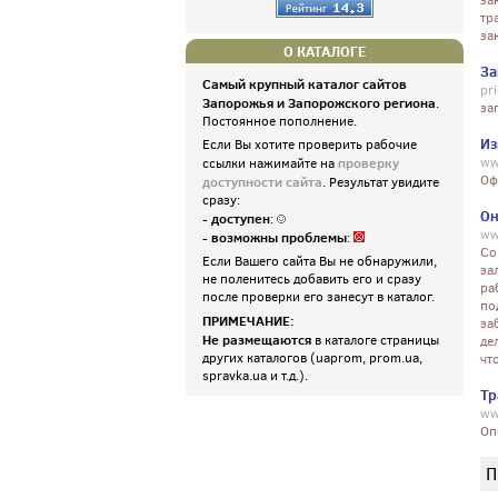
за
тр
за
О КАТАЛОГЕ
За
Самый крупный каталог сайтов
pri
Запорожья и Запорожского региона
.
за
Постоянное пополнение.
Из
Если Вы хотите проверить рабочие
проверку
ww
ссылки нажимайте на
Оф
доступности сайта
. Результат увидите
сразу:
Он
- доступен
:
ww
- возможны проблемы
:
Со
Если Вашего сайта Вы не обнаружили,
за
не поленитесь добавить его и сразу
ра
после проверки его занесут в каталог.
по
ПРИМЕЧАНИЕ:
за
Не размещаются
в каталоге страницы
де
других каталогов (uaprom, prom.ua,
чт
spravka.ua и т.д.).
Тр
ww
Оп
П