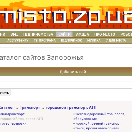
НИ
ЗМІ
ПІДПРИЄМСТВА
САЙТИ
АФІША
ПРО МІСТО
РОБО
АБІТУРІЄНТУ
ТВ-ПРОГРАМА
ВІДПОЧИНОК
МУЗИКА
7 ДИВ МІСТА
аталог сайтов Запорожья
Добавить сайт
Каталог
Транспорт
городской транспорт, АТП
→
→
•
авиатранспорт
•
железнодорожный транспорт,
•
городской транспорт, АТП
оборудование
•
грузоперевозки
•
морской, речной транспорт
•
такси, прокат автомобилей