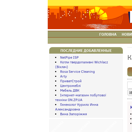
ГОЛОВНА
НОВИ
ПОСЛЕДНИЕ ДОБАВЛЕННЫЕ
К
NetPipe ISP
Котли твердопаливні Wichlacz
(Віхлач)
Rosa Service Cleaning
Arty
ПриватСтрой
Центромеблі
Мебель ДВК
Інтернет-магазин побутової
техніки ON.ZP.UA
Гинеколог Курило Инна
Александровна
Вина Запоріжжя