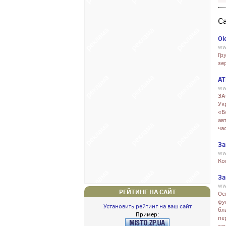
С
Ol
ww
Гр
зе
АТ
ww
ЗА
Ук
«Б
ав
ча
За
ww
Ко
За
ww
РЕЙТИНГ НА САЙТ
Ос
фу
Установить рейтинг на ваш сайт
бл
Пример:
пе