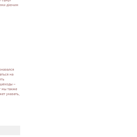
у сфері
ними діючим
оказался
аться на
ить
ешеходы –
т мы также
ет указать,