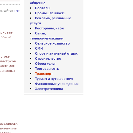
общение
Порталы
нет
ть сайтов:
Промышленность
Реклама, рекламные
услуги
Рестораны, кафе
ерновые,
Связь,
порожье.
телекоммуникации
Сельское хозяйство
СМИ
Спорт и активный отдых
остоке
Строительство
автобусов
Сфера услуг
части для
Торговая сеть
 запасных
Транспорт
Туризм и путешествия
Финансовые учреждения
Электротехника
і
пасажирські
изначеними