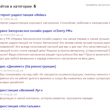
проверять доступнос
5
айтов в категории:
тернет радиостанция «Relax»
w.relax.zp.ua
тернет радиостанция хорошего настроения. Спокойная, любимая и мелодичная 
рвое Запорожское онлайн-радио «Cherry FM»
w.cherryfm.zp.ua
erry FM «Первое Запорожское онлайн радио» мы самые первые и самые лучшие 
тернет радиостанций не только Запорожья! Это всегда самая лучшая музыка раз
правлений! Это всегда позитивный настрой для вас и для нас! Это качественный с
рающий в нон-стопе каждый день! Решили устроить вечеринку, а персональный D
пуске? Ваше отличное настроение решает прогуляться без вас? Просто включите
дио для любой вечеринки и заряда отличного настроения на весь день.
дио «Динамит» (На реконструкции)
w.dynamite.zp.ua
бро пожаловать на наш сайт. Он находится на реконструкции, поэтому немного 
деемся это не займет долгого времени и скоро Вы окажетесь на новом суперпорт
асивым дизайном!
диостанция «Великий Луг»
w.vlug.zp.ua
формация о самой компании, история развития, программа передач.
диостанция «Ностальжи»