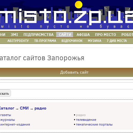
НИ
ЗМІ
ПІДПРИЄМСТВА
САЙТИ
АФІША
ПРО МІСТО
РОБО
АБІТУРІЄНТУ
ТВ-ПРОГРАМА
ВІДПОЧИНОК
МУЗИКА
7 ДИВ МІСТА
аталог сайтов Запорожья
Добавить сайт
Каталог
СМИ
радио
→
→
•
газеты
•
радио
•
журналы
•
телевидение
•
интернет-издания
•
тематические порталы