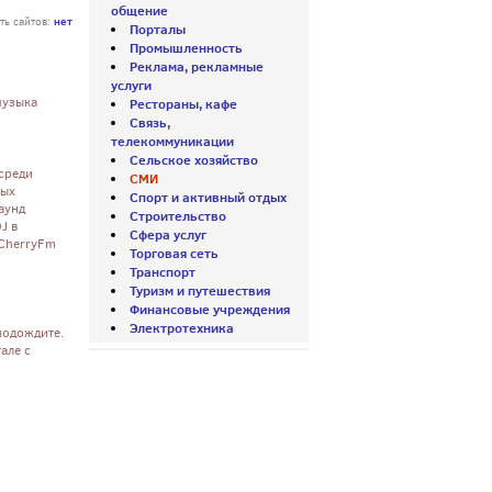
общение
нет
ть сайтов:
Порталы
Промышленность
Реклама, рекламные
услуги
музыка
Рестораны, кафе
Связь,
телекоммуникации
Сельское хозяйство
среди
СМИ
ных
Спорт и активный отдых
аунд
Строительство
J в
Сфера услуг
 CherryFm
Торговая сеть
Транспорт
Туризм и путешествия
Финансовые учреждения
Электротехника
подождите.
але с