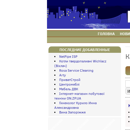
ГОЛОВНА
НОВИ
ПОСЛЕДНИЕ ДОБАВЛЕННЫЕ
К
NetPipe ISP
Котли твердопаливні Wichlacz
(Віхлач)
Rosa Service Cleaning
Arty
ПриватСтрой
Центромеблі
Мебель ДВК
Інтернет-магазин побутової
техніки ON.ZP.UA
Гинеколог Курило Инна
Александровна
Вина Запоріжжя