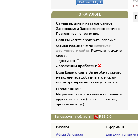
ww
ра
О КАТАЛОГЕ
П
Самый крупный каталог сайтов
Запорожья и Запорожского региона
.
Постоянное пополнение.
Если Вы хотите проверить рабочие
проверку
ссылки нажимайте на
доступности сайта
. Результат увидите
сразу:
- доступен
:
- возможны проблемы
:
Если Вашего сайта Вы не обнаружили,
не поленитесь добавить его и сразу
после проверки его занесут в каталог.
ПРИМЕЧАНИЕ:
Не размещаются
в каталоге страницы
других каталогов (uaprom, prom.ua,
spravka.ua и т.д.).
Запоріжжя та область
|
RSS 2.0
|
Розваги
Інформація
Афіша Запоріжжя
Довідник підприємс