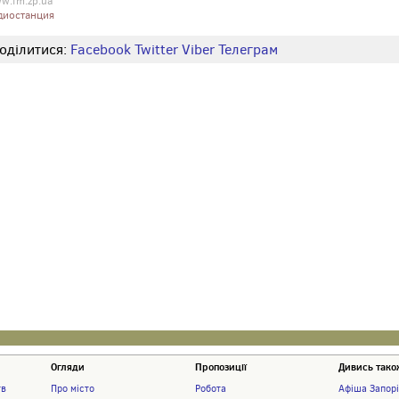
w.fm.zp.ua
диостанция
оділитися:
Facebook
Twitter
Viber
Телеграм
Огляди
Пропозиції
Дивись тако
тв
Про місто
Робота
Афіша Запор