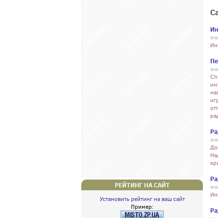
С
Ин
ww
Ин
Пе
ww
Ch
ин
на
иг
от
ра
Ра
ww
До
На
кр
Ра
РЕЙТИНГ НА САЙТ
ww
Ин
Установить рейтинг на ваш сайт
Пример:
Ра