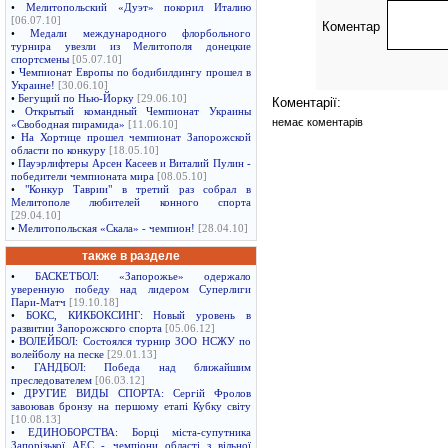
•
Мелитопольский «Дуэт» покорил Италию
[06.07.10]
Коментар
•
Медали международного флорбольного
турнира увезли из Мелитополя донецкие
спортсмены
[05.07.10]
•
Чемпионат Европы по бодибилдингу прошел в
Украине!
[30.06.10]
•
Бегущий по Нью-Йорку
[29.06.10]
Коментарії:
•
Открытый командный Чемпионат Украины
немає коментарів
«Свободная пирамида»
[11.06.10]
•
На Хортице прошел чемпионат Запорожской
области по конкуру
[18.05.10]
•
Пауэрлифтеры Арсен Касеев и Виталий Пулин -
победители чемпионата мира
[08.05.10]
•
"Конкур Таврии" в третий раз собрал в
Мелитополе любителей конного спорта
[29.04.10]
•
Мелитопольская «Скала» - чемпион!
[28.04.10]
также в разделе
•
БАСКЕТБОЛ: «Запорожье» одержало
уверенную победу над лидером Суперлиги
Пари-Матч
[19.10.18]
•
БОКС, КИКБОКСИНГ: Новый уровень в
развитии Запорожского спорта
[05.06.12]
•
ВОЛЕЙБОЛ: Состоялся турнир ЗОО НСЖУ по
волейболу на песке
[29.01.13]
•
ГАНДБОЛ: Победа над ближайшим
преследователем
[06.03.12]
•
ДРУГИЕ ВИДЫ СПОРТА: Сергій Фролов
завоював бронзу на першому етапі Кубку світу
[10.08.13]
•
ЕДИНОБОРСТВА: Борці міста-супутника
Запорізької АЕС - чемпіони області з вільної