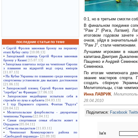
0:1, но в третьем смогли со
В финальном поединке соп
"Paw J" (Рига, Латвия). Л
итоговом годовом зачете 
очков, уйдя в значительный
последние статьи по теме
"Paw J", стали чемпионами.
•
Сергій Фролов завоював бронзу на першому
Лучшими игроками в наше
етапі Кубку світу
[10.08.13]
капитана Дмитрия Дыкаленк
•
Запорізький плавець Сергій Фролов завоював
бронзу у Казані
[15.07.13]
Пащенко и Андрей Семенюк.
•
Запорізька плавчиха поїде на чемпіонат Європи
Семенюка.
з плавання на відкритій воді серед юніорів
[11.07.13]
По итогам чемпионата две
•
На Кубке Украины по плаванию среди юниоров
звание мастеров спорта.
спортсмены установили два высших достижения
создать сборную Украи
[21.06.13]
Мелитопольцы, став чемпион
•
Запорожский пловец Сергей Фролов выиграл
"серебро" во Франции
[17.06.13]
Инна ЛАВРИК
, Мелитополь
•
Запорожские медийщики испытали себя в
28.04.2010
стрельбе из лука и арбалета
[04.03.13]
•
1 тур Паркового спринта. Фонтан "Радуга"
[20.04.12]
Поділитися:
Facebook
Twitt
•
Мелитопольские флорболисты - двукратные
чемпионы Украины
[22.04.11]
•
Самая спортивная семья области живет в
Отрадном
[05.04.11]
•
Слезы на пьедестале
[11.03.11]
•
Чемпионат Коммунарского района по
Ім'я
«Свободной пирамиде»
[21.09.10]