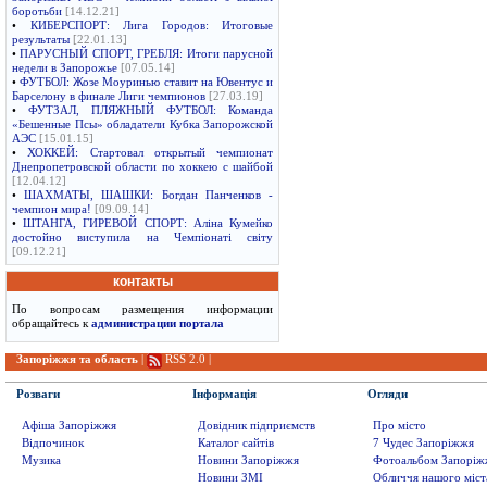
боротьби
[14.12.21]
•
КИБЕРСПОРТ: Лига Городов: Итоговые
результаты
[22.01.13]
•
ПАРУСНЫЙ СПОРТ, ГРЕБЛЯ: Итоги парусной
недели в Запорожье
[07.05.14]
•
ФУТБОЛ: Жозе Моуринью ставит на Ювентус и
Барселону в финале Лиги чемпионов
[27.03.19]
•
ФУТЗАЛ, ПЛЯЖНЫЙ ФУТБОЛ: Команда
«Бешенные Псы» обладатели Кубка Запорожской
АЭС
[15.01.15]
•
ХОККЕЙ: Стартовал открытый чемпионат
Днепропетровской области по хоккею с шайбой
[12.04.12]
•
ШАХМАТЫ, ШАШКИ: Богдан Панченков -
чемпион мира!
[09.09.14]
•
ШТАНГА, ГИРЕВОЙ СПОРТ: Аліна Кумейко
достойно виступила на Чемпіонаті світу
[09.12.21]
контакты
По вопросам размещения информации
обращайтесь к
администрации портала
Запоріжжя та область
|
RSS 2.0
|
Розваги
Інформація
Огляди
Афіша Запоріжжя
Довідник підприємств
Про місто
Відпочинок
Каталог сайтів
7 Чудес Запоріжжя
Музика
Новини Запоріжжя
Фотоальбом Запоріж
Новини ЗМІ
Обличчя нашого міст