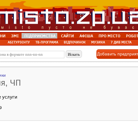
НИ
ЗМІ
ПІДПРИЄМСТВА
САЙТИ
АФІША
ПРО МІСТО
РОБО
АБІТУРІЄНТУ
ТВ-ПРОГРАМА
ВІДПОЧИНОК
МУЗИКА
7 ДИВ МІСТА
Добавить предприя
ики
я, ЧП
 услуги
9