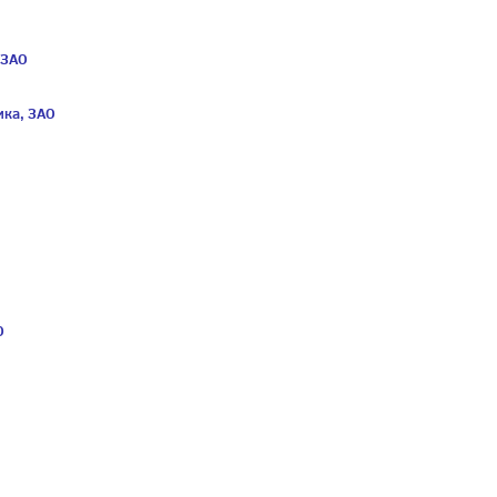
 ЗАО
ика, ЗАО
О