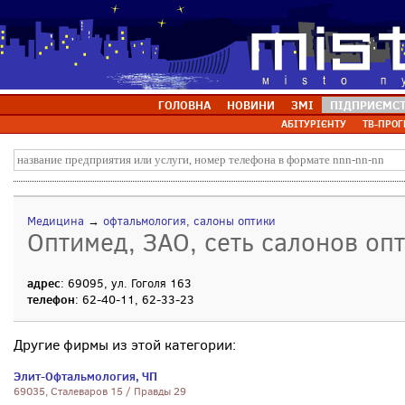
ГОЛОВНА
НОВИНИ
ЗМІ
ПІДПРИЄМС
АБІТУРІЄНТУ
ТВ-ПРОГ
Медицина
→
офтальмология, салоны оптики
Оптимед, ЗАО, сеть салонов оп
адрес
: 69095, ул. Гоголя 163
телефон
: 62-40-11, 62-33-23
Другие фирмы из этой категории:
Элит-Офтальмология, ЧП
69035, Сталеваров 15 / Правды 29