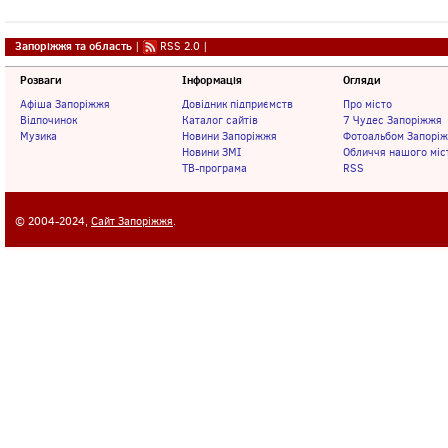
Запоріжжя та область
|
RSS 2.0
|
Розваги
Інформація
Огляди
Афіша Запоріжжя
Довідник підприємств
Про місто
Відпочинок
Каталог сайтів
7 Чудес Запоріжжя
Музика
Новини Запоріжжя
Фотоальбом Запорі
Новини ЗМІ
Обличчя нашого міс
ТВ-програма
RSS
© 2004-2024,
Сайт Запоріжжя
.