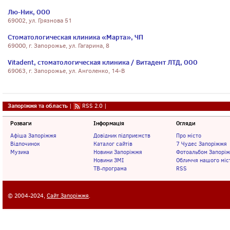
Лю-Ник, ООО
69002, ул. Грязнова 51
Стоматологическая клиника «Марта», ЧП
69000, г. Запорожье, ул. Гагарина, 8
Vitadent, стоматологическая клиника / Витадент ЛТД, ООО
69063, г. Запорожье, ул. Анголенко, 14-В
Запоріжжя та область
|
RSS 2.0
|
Розваги
Інформація
Огляди
Афіша Запоріжжя
Довідник підприємств
Про місто
Відпочинок
Каталог сайтів
7 Чудес Запоріжжя
Музика
Новини Запоріжжя
Фотоальбом Запорі
Новини ЗМІ
Обличчя нашого міс
ТВ-програма
RSS
© 2004-2024,
Сайт Запоріжжя
.