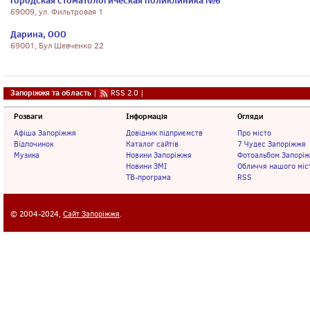
Городская стоматологическая поликлиника №6
69009, ул. Фильтровая 1
Дарина, ООО
69001, Бул Шевченко 22
Запоріжжя та область
|
RSS 2.0
|
Розваги
Інформація
Огляди
Афіша Запоріжжя
Довідник підприємств
Про місто
Відпочинок
Каталог сайтів
7 Чудес Запоріжжя
Музика
Новини Запоріжжя
Фотоальбом Запорі
Новини ЗМІ
Обличчя нашого міс
ТВ-програма
RSS
© 2004-2024,
Сайт Запоріжжя
.