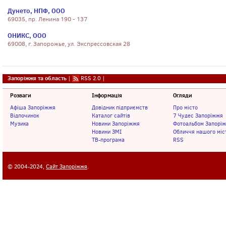
Дунето, НПФ, ООО
69035, пр. Ленина 190 - 137
ОНИКС, ООО
69008, г. Запорожье, ул. Экспрессовская 28
Запоріжжя та область
|
RSS 2.0
|
Розваги
Інформація
Огляди
Афіша Запоріжжя
Довідник підприємств
Про місто
Відпочинок
Каталог сайтів
7 Чудес Запоріжжя
Музика
Новини Запоріжжя
Фотоальбом Запорі
Новини ЗМІ
Обличчя нашого міс
ТВ-програма
RSS
© 2004-2024,
Сайт Запоріжжя
.