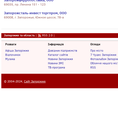
Запорожферропоставка, ООО
69035, пр. Ленина 151 - 123
Запорожсталь-инвест торгпром, ООО
69008, г. Запорожье, Южное шоссе, 78-а
Запоріжжя та область
|
RSS 2.0
|
Розваги
Інформація
Огляди
Афіша Запоріжжя
Довідник підприємств
Про місто
Відпочинок
Каталог сайтів
7 Чудес Запоріжжя
Музика
Новини Запоріжжя
Фотоальбом Запорі
Новини ЗМІ
Обличчя нашого міс
ТВ-програма
RSS
© 2004-2024,
Сайт Запоріжжя
.