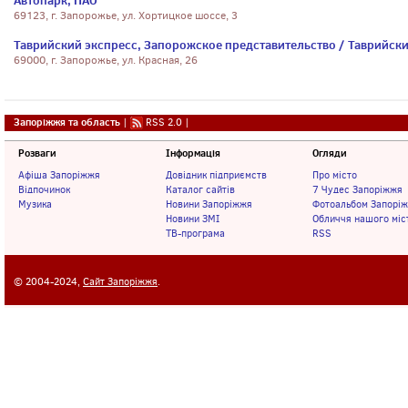
Автопарк, ПАО
69123, г. Запорожье, ул. Хортицкое шоссе, 3
Таврийский экспресс, Запорожское представительство / Таврийски
69000, г. Запорожье, ул. Красная, 26
Запоріжжя та область
|
RSS 2.0
|
Розваги
Інформація
Огляди
Афіша Запоріжжя
Довідник підприємств
Про місто
Відпочинок
Каталог сайтів
7 Чудес Запоріжжя
Музика
Новини Запоріжжя
Фотоальбом Запорі
Новини ЗМІ
Обличчя нашого міс
ТВ-програма
RSS
© 2004-2024,
Сайт Запоріжжя
.