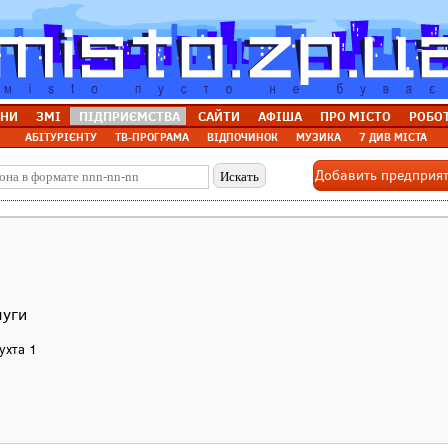
НИ
ЗМІ
ПІДПРИЄМСТВА
САЙТИ
АФІША
ПРО МІСТО
РОБО
АБІТУРІЄНТУ
ТВ-ПРОГРАМА
ВІДПОЧИНОК
МУЗИКА
7 ДИВ МІСТА
Добавить предприя
луги
ухта 1