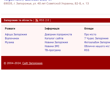
69035, г. Запорожье, ул. 40 лет Советской Украины, 82-Б, к. 13
Запоріжжя та область
|
RSS 2.0
|
Розваги
Інформація
Огляди
Афіша Запоріжжя
Довідник підприємств
Про місто
Відпочинок
Каталог сайтів
7 Чудес Запоріжжя
Музика
Новини Запоріжжя
Фотоальбом Запорі
Новини ЗМІ
Обличчя нашого міс
ТВ-програма
RSS
© 2004-2024,
Сайт Запоріжжя
.