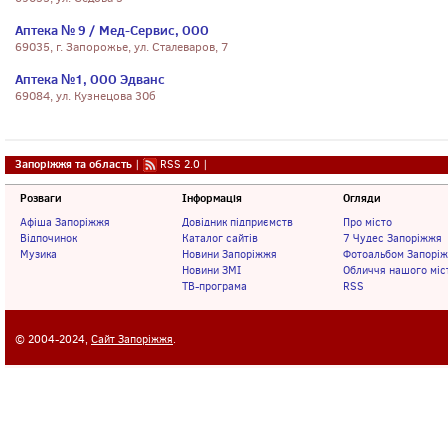
Аптека № 9 / Мед-Сервис, ООО
69035, г. Запорожье, ул. Сталеваров, 7
Аптека №1, ООО Эдванс
69084, ул. Кузнецова 30б
Запоріжжя та область
|
RSS 2.0
|
Розваги
Інформація
Огляди
Афіша Запоріжжя
Довідник підприємств
Про місто
Відпочинок
Каталог сайтів
7 Чудес Запоріжжя
Музика
Новини Запоріжжя
Фотоальбом Запорі
Новини ЗМІ
Обличчя нашого міс
ТВ-програма
RSS
© 2004-2024,
Сайт Запоріжжя
.