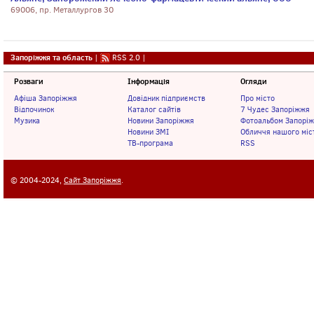
69006, пр. Металлургов 30
Запоріжжя та область
|
RSS 2.0
|
Розваги
Інформація
Огляди
Афіша Запоріжжя
Довідник підприємств
Про місто
Відпочинок
Каталог сайтів
7 Чудес Запоріжжя
Музика
Новини Запоріжжя
Фотоальбом Запорі
Новини ЗМІ
Обличчя нашого міс
ТВ-програма
RSS
© 2004-2024,
Сайт Запоріжжя
.