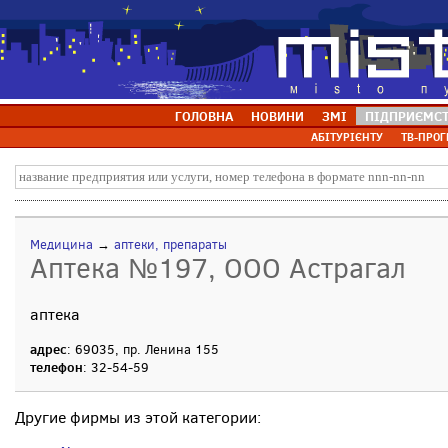
ГОЛОВНА
НОВИНИ
ЗМІ
ПІДПРИЄМС
АБІТУРІЄНТУ
ТВ-ПРОГ
Медицина
→
аптеки, препараты
Аптека №197, ООО Астрагал
аптека
адрес
: 69035, пр. Ленина 155
телефон
: 32-54-59
Другие фирмы из этой категории: