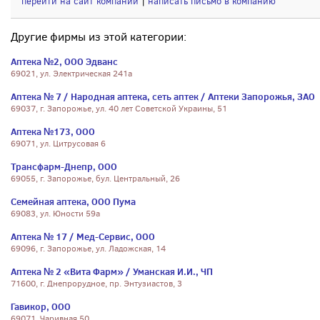
перейти на сайт компании
|
написать письмо в компанию
Другие фирмы из этой категории:
Аптека №2, ООО Эдванс
69021, ул. Электрическая 241а
Аптека № 7 / Народная аптека, сеть аптек / Аптеки Запорожья, ЗАО
69037, г. Запорожье, ул. 40 лет Советской Украины, 51
Аптека №173, ООО
69071, ул. Цитрусовая 6
Трансфарм-Днепр, ООО
69055, г. Запорожье, бул. Центральный, 26
Семейная аптека, ООО Пума
69083, ул. Юности 59а
Аптека № 17 / Мед-Сервис, ООО
69096, г. Запорожье, ул. Ладожская, 14
Аптека № 2 «Вита Фарм» / Уманская И.И., ЧП
71600, г. Днепрорудное, пр. Энтузиастов, 3
Гавикор, ООО
69071, Чаривная 50