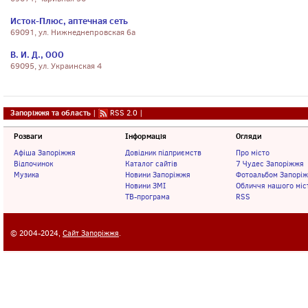
Исток-Плюс, аптечная сеть
69091, ул. Нижнеднепровская 6а
В. И. Д., ООО
69095, ул. Украинская 4
Запоріжжя та область
|
RSS 2.0
|
Розваги
Інформація
Огляди
Афіша Запоріжжя
Довідник підприємств
Про місто
Відпочинок
Каталог сайтів
7 Чудес Запоріжжя
Музика
Новини Запоріжжя
Фотоальбом Запорі
Новини ЗМІ
Обличчя нашого міс
ТВ-програма
RSS
© 2004-2024,
Сайт Запоріжжя
.