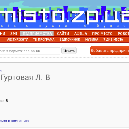
НИ
ЗМІ
ПІДПРИЄМСТВА
САЙТИ
АФІША
ПРО МІСТО
РОБО
АБІТУРІЄНТУ
ТВ-ПРОГРАМА
ВІДПОЧИНОК
МУЗИКА
7 ДИВ МІСТА
Добавить предприя
и
Гуртовая Л. В
ко, 8
сьмо в компанию