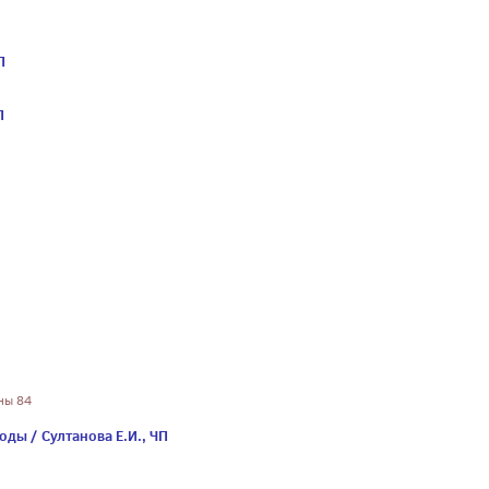
П
П
ины 84
ды / Султанова Е.И., ЧП