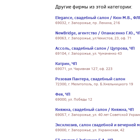
Другие фирмы из этой категории:
Elegance, свадебный салон / Кюн М.В., ФЛ
69032, г. Запорожье, пр. Ленина, 216
NewBridge, агентство / Опанасенко Г.Ю., Ч
69063, г. Запорожье, ул.Чекистов, 23, оф. 71
Ассоль, свадебный салон / Цупрова, ЧП
69104, г. Запорожье, ул. Чумаченко 43
Катрин, ЧП
69071, ул. Чаривная 127, оф. 223
Розовая Пантера, свадебный салон
72300, г. Мелитополь, пр. Б.Хмельницкого 19
Фея, ЧП
69000, ул. Победы 12
Княжна, свадебный салон / Княжна, ЧП
69057, г. Запорожье, ул. 40 лет Советской Укра
Эксклюзив, салон свадебной и вечерней мо
69000, г. Запорожье, ул. Украинская, 42