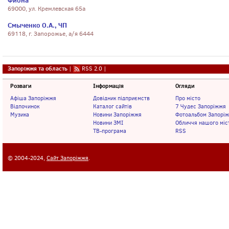
Фиона
69000, ул. Кремлевская 65а
Смыченко О.А., ЧП
69118, г. Запорожье, а/я 6444
Запоріжжя та область
|
RSS 2.0
|
Розваги
Інформація
Огляди
Афіша Запоріжжя
Довідник підприємств
Про місто
Відпочинок
Каталог сайтів
7 Чудес Запоріжжя
Музика
Новини Запоріжжя
Фотоальбом Запорі
Новини ЗМІ
Обличчя нашого міс
ТВ-програма
RSS
© 2004-2024,
Сайт Запоріжжя
.