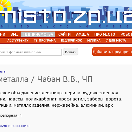
НИ
ЗМІ
ПІДПРИЄМСТВА
САЙТИ
АФІША
ПРО МІСТО
РОБО
АБІТУРІЄНТУ
ТВ-ПРОГРАМА
ВІДПОЧИНОК
МУЗИКА
7 ДИВ МІСТА
Добавить предприя
лия
металла / Чабан В.В., ЧП
еское объединение, лестницы, перила, художественная
мик, навесы, поликарбонат, профнастил, заборы, ворота,
укции, металлоизделия, нержавейка, алюминий, арк
прапорная, 1
сьмо в компанию