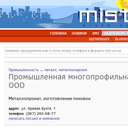
ГОЛОВНА
НОВИНИ
ЗМІ
ПІДПРИЄМС
АБІТУРІЄНТУ
ТВ-ПРОГ
Промышленность
→
металл, металлоизделия
Промышленная многопрофильна
ООО
Металлопрокат, изготовление поковок
адрес
: ул. Кривая Бухта, 1
телефон
: (067) 265-68-77
написать письмо в компанию