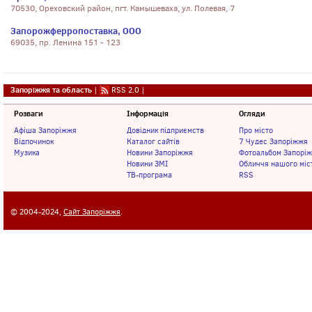
70530, Ореховский район, пгт. Камышеваха, ул. Полевая, 7
Запорожферропоставка, ООО
69035, пр. Ленина 151 - 123
Запоріжжя та область
|
RSS 2.0
|
Розваги
Інформація
Огляди
Афіша Запоріжжя
Довідник підприємств
Про місто
Відпочинок
Каталог сайтів
7 Чудес Запоріжжя
Музика
Новини Запоріжжя
Фотоальбом Запорі
Новини ЗМІ
Обличчя нашого міс
ТВ-програма
RSS
© 2004-2024,
Сайт Запоріжжя
.