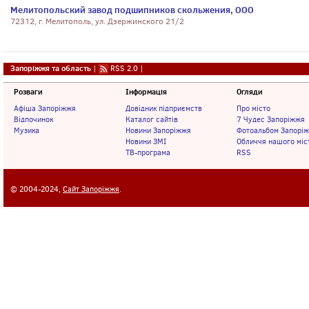
Мелитопольский завод подшипников скольжения, ООО
72312, г. Мелитополь, ул. Дзержинского 21/2
Запоріжжя та область
|
RSS 2.0
|
Розваги
Інформація
Огляди
Афіша Запоріжжя
Довідник підприємств
Про місто
Відпочинок
Каталог сайтів
7 Чудес Запоріжжя
Музика
Новини Запоріжжя
Фотоальбом Запорі
Новини ЗМІ
Обличчя нашого міс
ТВ-програма
RSS
© 2004-2024,
Сайт Запоріжжя
.