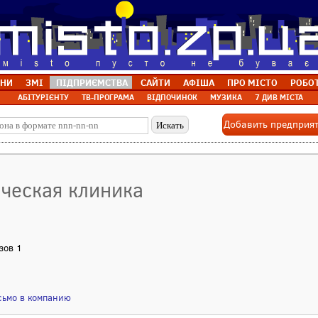
НИ
ЗМІ
ПІДПРИЄМСТВА
САЙТИ
АФІША
ПРО МІСТО
РОБО
АБІТУРІЄНТУ
ТВ-ПРОГРАМА
ВІДПОЧИНОК
МУЗИКА
7 ДИВ МІСТА
Добавить предприя
ическая клиника
зов 1
сьмо в компанию