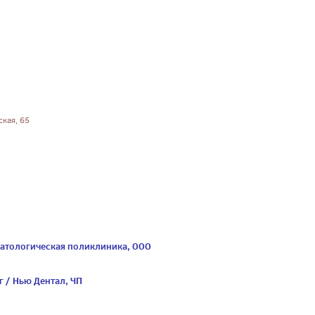
ская, 65
матологическая поликлиника, ООО
г / Нью Дентал, ЧП