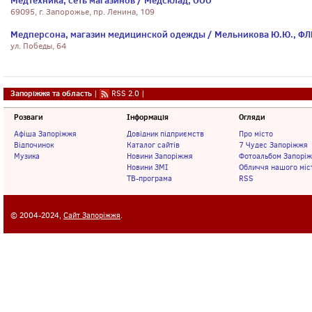
Медтехника, сеть магазинов / Медсклад, ООО
69095, г. Запорожье, пр. Ленина, 109
Медперсона, магазин медицинской одежды / Мельникова Ю.Ю., ФЛ
ул. Победы, 64
Запоріжжя та область
|
RSS 2.0
|
Розваги
Інформація
Огляди
Афіша Запоріжжя
Довідник підприємств
Про місто
Відпочинок
Каталог сайтів
7 Чудес Запоріжжя
Музика
Новини Запоріжжя
Фотоальбом Запорі
Новини ЗМІ
Обличчя нашого міс
ТВ-програма
RSS
© 2004-2024,
Сайт Запоріжжя
.