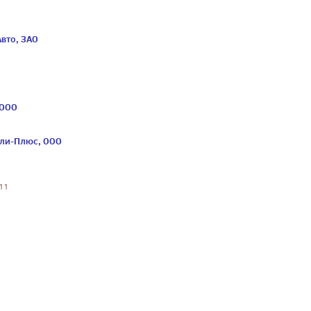
вто, ЗАО
 ООО
ли-Плюс, ООО
 11