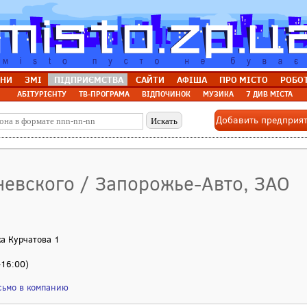
НИ
ЗМІ
ПІДПРИЄМСТВА
САЙТИ
АФІША
ПРО МІСТО
РОБО
АБІТУРІЄНТУ
ТВ-ПРОГРАМА
ВІДПОЧИНОК
МУЗИКА
7 ДИВ МІСТА
Добавить предприя
невского / Запорожье-Авто, ЗАО
ка Курчатова 1
-16:00)
сьмо в компанию