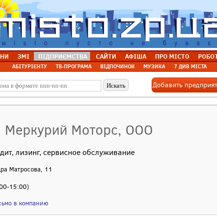
НИ
ЗМІ
ПІДПРИЄМСТВА
САЙТИ
АФІША
ПРО МІСТО
РОБО
АБІТУРІЄНТУ
ТВ-ПРОГРАМА
ВІДПОЧИНОК
МУЗИКА
7 ДИВ МІСТА
Добавить предприя
/ Меркурий Моторс, ООО
дит, лизинг, сервисное обслуживание
дра Матросова, 11
:00-15:00)
сьмо в компанию