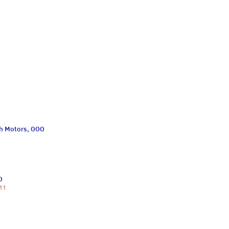
h Motors, ООО
О
 11