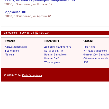
BOSCH, магазин / Провитерм-Запорожье, ООО
69000, г. Запорожье, ул. Казачья, 37
Водоканал, КП
69002, г. Запорожье, ул. Артёма, 61
Запоріжжя та область
|
RSS 2.0
|
Розваги
Інформація
Огляди
Афіша Запоріжжя
Довідник підприємств
Про місто
Відпочинок
Каталог сайтів
7 Чудес Запоріжжя
Музика
Новини Запоріжжя
Фотоальбом Запорі
Новини ЗМІ
Обличчя нашого міс
ТВ-програма
RSS
© 2004-2024,
Сайт Запоріжжя
.