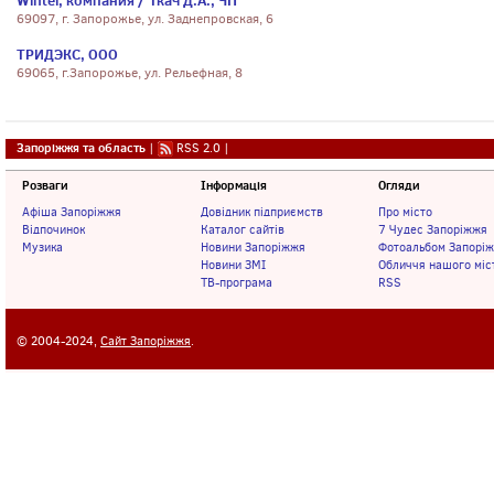
Winter, компания / Ткач Д.А., ЧП
69097, г. Запорожье, ул. Заднепровская, 6
ТРИДЭКС, ООО
69065, г.Запорожье, ул. Рельефная, 8
Запоріжжя та область
|
RSS 2.0
|
Розваги
Інформація
Огляди
Афіша Запоріжжя
Довідник підприємств
Про місто
Відпочинок
Каталог сайтів
7 Чудес Запоріжжя
Музика
Новини Запоріжжя
Фотоальбом Запорі
Новини ЗМІ
Обличчя нашого міс
ТВ-програма
RSS
© 2004-2024,
Сайт Запоріжжя
.