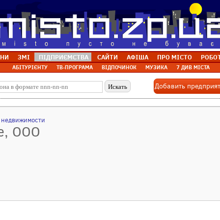
НИ
ЗМІ
ПІДПРИЄМСТВА
САЙТИ
АФІША
ПРО МІСТО
РОБО
АБІТУРІЄНТУ
ТВ-ПРОГРАМА
ВІДПОЧИНОК
МУЗИКА
7 ДИВ МІСТА
Добавить предприя
а недвижимости
е, ООО