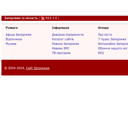
Запоріжжя та область
|
RSS 2.0
|
Розваги
Інформація
Огляди
Афіша Запоріжжя
Довідник підприємств
Про місто
Відпочинок
Каталог сайтів
7 Чудес Запоріжжя
Музика
Новини Запоріжжя
Фотоальбом Запорі
Новини ЗМІ
Обличчя нашого міс
ТВ-програма
RSS
© 2004-2024,
Сайт Запоріжжя
.