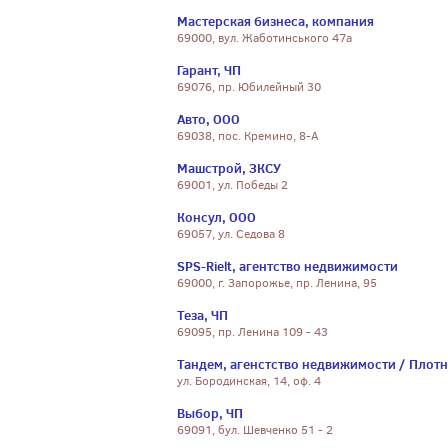
Мастерская бизнеса, компания
69000, вул. Жаботинського 47а
Гарант, ЧП
69076, пр. Юбилейный 30
Авто, ООО
69038, пос. Кремино, 8-А
Машстрой, ЗКСУ
69001, ул. Победы 2
Консул, ООО
69057, ул. Седова 8
SPS-Rielt, агентство недвижимости
69000, г. Запорожье, пр. Ленина, 95
Теза, ЧП
69095, пр. Ленина 109 - 43
Тандем, агенстство недвижимости / Плот
ул. Бородинская, 14, оф. 4
Выбор, ЧП
69091, бул. Шевченко 51 - 2