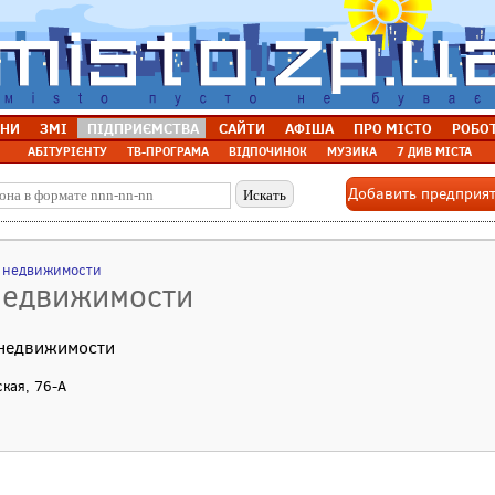
НИ
ЗМІ
ПІДПРИЄМСТВА
САЙТИ
АФІША
ПРО МІСТО
РОБО
АБІТУРІЄНТУ
ТВ-ПРОГРАМА
ВІДПОЧИНОК
МУЗИКА
7 ДИВ МІСТА
Добавить предприя
а недвижимости
 недвижимости
 недвижимости
ская, 76-А