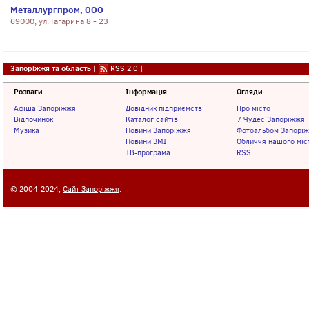
Металлургпром, ООО
69000, ул. Гагарина 8 - 23
Запоріжжя та область
|
RSS 2.0
|
Розваги
Інформація
Огляди
Афіша Запоріжжя
Довідник підприємств
Про місто
Відпочинок
Каталог сайтів
7 Чудес Запоріжжя
Музика
Новини Запоріжжя
Фотоальбом Запорі
Новини ЗМІ
Обличчя нашого міс
ТВ-програма
RSS
© 2004-2024,
Сайт Запоріжжя
.