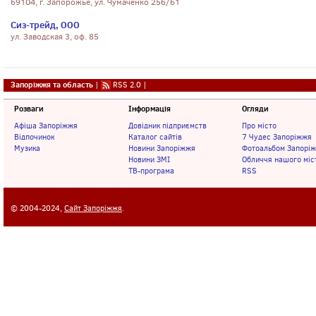
69104, г. Запорожье, ул. Чумаченко 256/61
Сиз-трейд, ООО
ул. Заводская 3, оф. 85
Запоріжжя та область
|
RSS 2.0
|
Розваги
Інформація
Огляди
Афіша Запоріжжя
Довідник підприємств
Про місто
Відпочинок
Каталог сайтів
7 Чудес Запоріжжя
Музика
Новини Запоріжжя
Фотоальбом Запорі
Новини ЗМІ
Обличчя нашого міс
ТВ-програма
RSS
© 2004-2024,
Сайт Запоріжжя
.