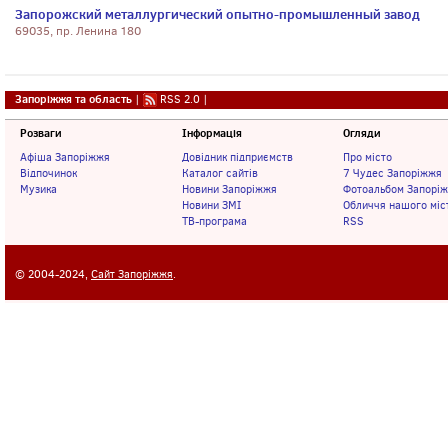
Запорожский металлургический опытно-промышленный завод
69035, пр. Ленина 180
Запоріжжя та область
|
RSS 2.0
|
Розваги
Інформація
Огляди
Афіша Запоріжжя
Довідник підприємств
Про місто
Відпочинок
Каталог сайтів
7 Чудес Запоріжжя
Музика
Новини Запоріжжя
Фотоальбом Запорі
Новини ЗМІ
Обличчя нашого міс
ТВ-програма
RSS
© 2004-2024,
Сайт Запоріжжя
.