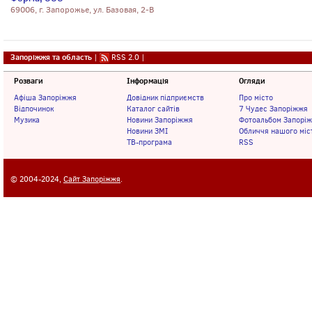
69006, г. Запорожье, ул. Базовая, 2-В
Запоріжжя та область
|
RSS 2.0
|
Розваги
Інформація
Огляди
Афіша Запоріжжя
Довідник підприємств
Про місто
Відпочинок
Каталог сайтів
7 Чудес Запоріжжя
Музика
Новини Запоріжжя
Фотоальбом Запорі
Новини ЗМІ
Обличчя нашого міс
ТВ-програма
RSS
© 2004-2024,
Сайт Запоріжжя
.