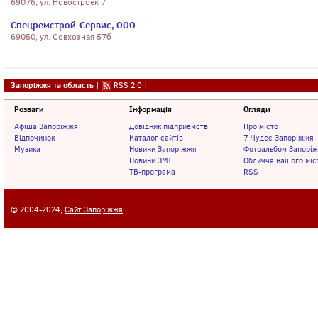
69076, ул. Новостроек 7
Спецремстрой-Сервис, ООО
69050, ул. Совхозная 57б
Запоріжжя та область
|
RSS 2.0
|
Розваги
Інформація
Огляди
Афіша Запоріжжя
Довідник підприємств
Про місто
Відпочинок
Каталог сайтів
7 Чудес Запоріжжя
Музика
Новини Запоріжжя
Фотоальбом Запорі
Новини ЗМІ
Обличчя нашого міс
ТВ-програма
RSS
© 2004-2024,
Сайт Запоріжжя
.