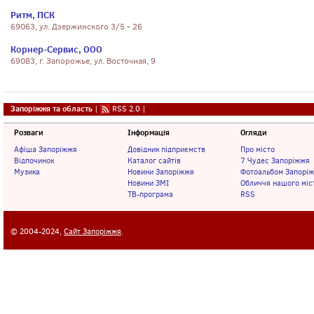
Ритм, ПСК
69063, ул. Дзержинского 3/5 - 26
Корнер-Сервис, ООО
69083, г. Запорожье, ул. Восточная, 9
Запоріжжя та область
|
RSS 2.0
|
Розваги
Інформація
Огляди
Афіша Запоріжжя
Довідник підприємств
Про місто
Відпочинок
Каталог сайтів
7 Чудес Запоріжжя
Музика
Новини Запоріжжя
Фотоальбом Запорі
Новини ЗМІ
Обличчя нашого міс
ТВ-програма
RSS
© 2004-2024,
Сайт Запоріжжя
.