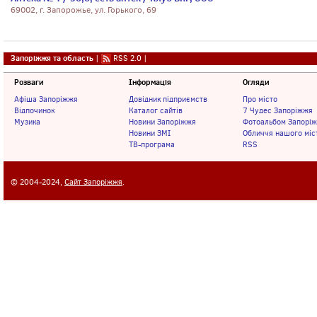
69002, г. Запорожье, ул. Горького, 69
Запоріжжя та область
|
RSS 2.0
|
Розваги
Інформація
Огляди
Афіша Запоріжжя
Довідник підприємств
Про місто
Відпочинок
Каталог сайтів
7 Чудес Запоріжжя
Музика
Новини Запоріжжя
Фотоальбом Запорі
Новини ЗМІ
Обличчя нашого міс
ТВ-програма
RSS
© 2004-2024,
Сайт Запоріжжя
.