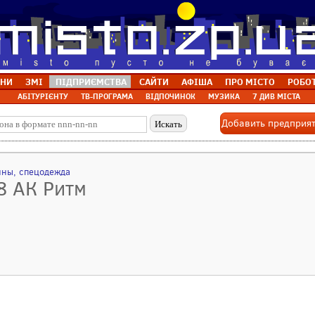
НИ
ЗМІ
ПІДПРИЄМСТВА
САЙТИ
АФІША
ПРО МІСТО
РОБО
АБІТУРІЄНТУ
ТВ-ПРОГРАМА
ВІДПОЧИНОК
МУЗИКА
7 ДИВ МІСТА
Добавить предприя
ины, спецодежда
8 АК Ритм