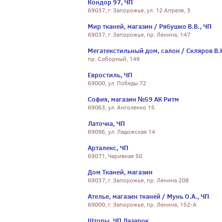
Кондор 97, ЧП
69037, г. Запорожье, ул. 12 Апреля, 3
Мир тканей, магазин / Рябушко В.В., ЧП
69037, г. Запорожье, пр. Ленина, 147
Мегатекстильный дом, салон / Скляров В.
пр. Соборный, 149
Евростиль, ЧП
69000, ул. Победы 72
София, магазин №59 АК Ритм
69063, ул. Анголенко 15
Латочка, ЧП
69096, ул. Ладожская 14
Арталекс, ЧП
69071, Чаривная 50
Дом Тканей, магазин
69037, г. Запорожье, пр. Ленина 208
Ателье, магазин тканей / Мунь О.А., ЧП
69000, г. Запорожье, пр. Ленина, 152-А
Шторы, ЧП Лазарок