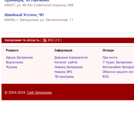
Премьера, ЧП Панченко
69037, ул. 40 Лет Советской Украины 39б
Швейный Уголок, ЧП
69000, г. Запорожье, ул. Запорожская, 11
Запоріжжя та область
|
RSS 2.0
|
Розваги
Інформація
Огляди
Афіша Запоріжжя
Довідник підприємств
Про місто
Відпочинок
Каталог сайтів
7 Чудес Запоріжжя
Музика
Новини Запоріжжя
Фотоальбом Запорі
Новини ЗМІ
Обличчя нашого міс
ТВ-програма
RSS
© 2004-2024,
Сайт Запоріжжя
.