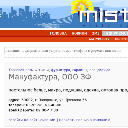
ГОЛОВНА
НОВИНИ
ЗМІ
ПІДПРИЄМС
АБІТУРІЄНТУ
ТВ-ПРОГ
Торговая сеть
→
ткани, фурнитура, гардины, спецодежда
Мануфактура, ООО ЗФ
постельное белье, махра, подушки, одеяла, оптовая пр
адрес
: 69002, г. Запорожье, ул. Грязнова 56
телефон
: 63-95-58, 62-40-08
время работы
: 09:00-17:00
перейти на сайт компании
|
написать письмо в компанию